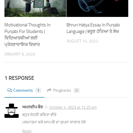
Motivational Thoughts In
Bhrun Hatya Essay In Punjabi
Punjabi For Students |
Language | ਭਰੂਣ ਹੱਤਿਆ ਤੇ ਲੇਖ
ਵਿਦਿਆਰਥੀਆਂ ਲਈ
AUGUST 14, 2022
ਪ੍ਰੇਰਣਾਦਾਇਕ ਵਿਚਾਰ
JANUARY 6, 2026
1 RESPONSE
Comments
1
Pingbacks
0
ਅਮਨਦੀਪ ਕੌਰ
October 4, 2023 at 12:25 pm
ਬਹੁਤ ਸੋਹਣੀ ਕਵਿਤਾ ਵੀਰੇ
ਪਰਮਾਤਮਾ ਕਰੇ ਆਪ ਜੀ ਦਾ ਸੁਪਨਾ ਸਾਕਾਰ ਹੋਵੇ
Reply