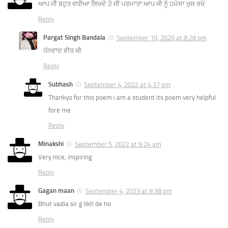
ਆਪ ਜੀ ਬਹੁਤ ਵਧੀਆ ਲਿਖਦੇ ਹੋ ਜੀ ਪਰਮਾਤਾ ਆਪ ਜੀ ਨੂੰ ਹਮੇਸਾ ਖੁਸ ਰਖੇ
Reply
Pargat Singh Bandala
September 10, 2020 at 8:28 pm
ਧੰਨਵਾਦ ਵੀਰ ਜੀ
Reply
Subhash
September 4, 2022 at 4:37 pm
Thankyo for this poem i am a student its poem very helpful
fore me
Reply
Minakshi
September 5, 2022 at 9:24 am
Very nice, inspiring
Reply
Gagan maan
September 4, 2023 at 8:38 pm
Bhut vadia sir g likh de ho
Reply