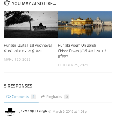
YOU MAY ALSO LIKE...
Punjabi Kavita Haal Puchheya |
Punjabi Poem On Bandi
ਪੰਜਾਬੀ ਕਵਿਤਾ ਹਾਲ ਪੁੱਛਿਆ
Chhod Diwas | ਬੰਦੀ ਛੋੜ ਦਿਵਸ ਤੇ
ਕਵਿਤਾ
MARCH 20, 2022
OCTOBER 25, 2021
5 RESPONSES
Comments
5
Pingbacks
0
JARMANJEET singh
March 9, 2019 at 1:56 pm