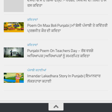
ਦਸਵੀਂ ਚੋਂ ਮੈਂ ਹੋ ਗਿਆ ਫੇਲ੍ਹ :- ਪਰਗਟ ਸਿੰਘ ਜੀ ਦੀ ਲਿਖੀ ਹਾਸ
ਰਸ ਕਵਿਤਾ
ਕਵਿਤਾਵਾਂ
Poem On Maa Boli Punjabi | ਮਾਂ ਬੋਲੀ ਪੰਜਾਬੀ ਤੇ ਕਵਿੱਤਰੀ
ਪ੍ਰਭਜੀਤ ਕੌਰ ਦੀ ਕਵਿਤਾ
ਕਵਿਤਾਵਾਂ
Punjabi Poem On Teachers Day :- ਰੱਬ ਵਰਗੇ
ਅਧਿਆਪਕ | ਅਧਿਆਪਕਾਂ ਨੂੰ ਸਮਰਪਿਤ ਕਵਿਤਾ
ਪੰਜਾਬੀ ਕਹਾਣੀਆਂ
Imandar Lakadhara Story In Punjabi | ਇਮਾਨਦਾਰ
ਲੱਕੜਹਾਰਾ ਕਹਾਣੀ