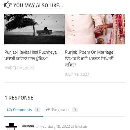
YOU MAY ALSO LIKE...
Punjabi Kavita Haal Puchheya |
Punjabi Poem On Marriage |
ਪੰਜਾਬੀ ਕਵਿਤਾ ਹਾਲ ਪੁੱਛਿਆ
ਵਿਆਹ ਤੇ ਕਵੀ ਪਰਗਟ ਸਿੰਘ ਦੀ
ਕਵਿਤਾ
MARCH 20, 2022
JULY 19, 2021
1 RESPONSE
Comments
1
Pingbacks
0
Rashmi
February 19, 2022 at 9:43 am