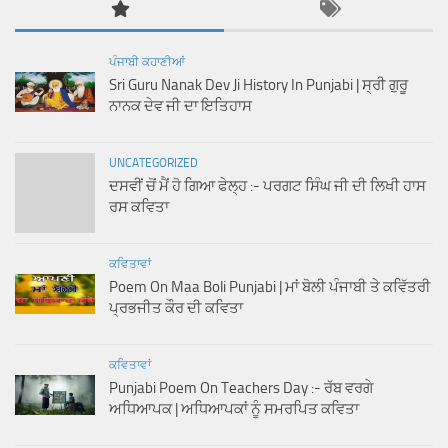
ਪੰਜਾਬੀ ਕਹਾਣੀਆਂ
Sri Guru Nanak Dev Ji History In Punjabi | ਸ੍ਰੀ ਗੁਰੂ
ਨਾਨਕ ਦੇਵ ਜੀ ਦਾ ਇਤਿਹਾਸ
UNCATEGORIZED
ਦਸਵੀਂ ਚੋਂ ਮੈਂ ਹੋ ਗਿਆ ਫੇਲ੍ਹ :- ਪਰਗਟ ਸਿੰਘ ਜੀ ਦੀ ਲਿਖੀ ਹਾਸ
ਰਸ ਕਵਿਤਾ
ਕਵਿਤਾਵਾਂ
Poem On Maa Boli Punjabi | ਮਾਂ ਬੋਲੀ ਪੰਜਾਬੀ ਤੇ ਕਵਿੱਤਰੀ
ਪ੍ਰਭਜੀਤ ਕੌਰ ਦੀ ਕਵਿਤਾ
ਕਵਿਤਾਵਾਂ
Punjabi Poem On Teachers Day :- ਰੱਬ ਵਰਗੇ
ਅਧਿਆਪਕ | ਅਧਿਆਪਕਾਂ ਨੂੰ ਸਮਰਪਿਤ ਕਵਿਤਾ