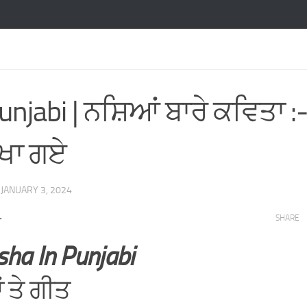
jabi | ਨਸ਼ਿਆਂ ਬਾਰੇ ਕਵਿਤਾ :
ੰ ਖਾ ਗਏ
D
JANUARY 3, 2024
-
SHARE
ha In Punjabi
 ਤੇ ਗੀਤ