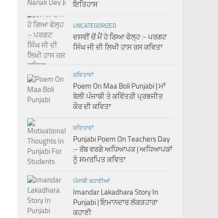
ਇਤਿਹਾਸ
UNCATEGORIZED
ਦਸਵੀਂ ਚੋਂ ਮੈਂ ਹੋ ਗਿਆ ਫੇਲ੍ਹ :- ਪਰਗਟ
ਸਿੰਘ ਜੀ ਦੀ ਲਿਖੀ ਹਾਸ ਰਸ ਕਵਿਤਾ
ਕਵਿਤਾਵਾਂ
Poem On Maa Boli Punjabi | ਮਾਂ
ਬੋਲੀ ਪੰਜਾਬੀ ਤੇ ਕਵਿੱਤਰੀ ਪ੍ਰਭਜੀਤ
ਕੌਰ ਦੀ ਕਵਿਤਾ
ਕਵਿਤਾਵਾਂ
Punjabi Poem On Teachers Day
:- ਰੱਬ ਵਰਗੇ ਅਧਿਆਪਕ | ਅਧਿਆਪਕਾਂ
ਨੂੰ ਸਮਰਪਿਤ ਕਵਿਤਾ
ਪੰਜਾਬੀ ਕਹਾਣੀਆਂ
Imandar Lakadhara Story In
Punjabi | ਇਮਾਨਦਾਰ ਲੱਕੜਹਾਰਾ
ਕਹਾਣੀ