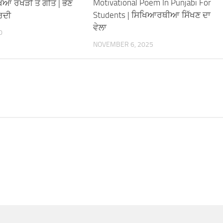
Motivational Poem In Punjabi For
ਿਆ ਰੱਖੜੀ ਤੇ ਗੀਤ | ਭੈਣ
Students | ਸਿਖਿਆਰਥੀਆ ਸਿੱਖਣ ਦਾ
ਰਦੀ
ਵੇਲਾ
0
NOVEMBER 6, 2025