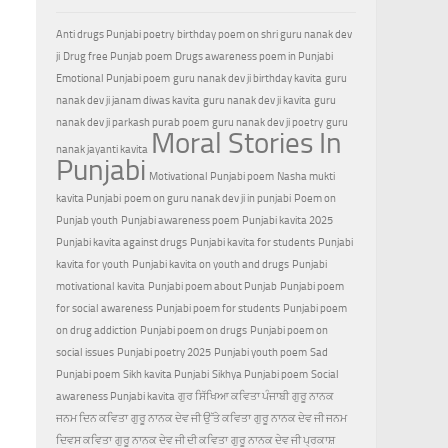
Anti drugs Punjabi poetry
birthday poem on shri guru nanak dev
ji
Drug free Punjab poem
Drugs awareness poem in Punjabi
Emotional Punjabi poem
guru nanak dev ji birthday kavita
guru
nanak dev ji janam diwas kavita
guru nanak dev ji kavita
guru
nanak dev ji parkash purab poem
guru nanak dev ji poetry
guru
Moral Stories In
nanak jayanti kavita
Punjabi
Motivational Punjabi poem
Nasha mukti
kavita Punjabi
poem on guru nanak dev ji in punjabi
Poem on
Punjab youth
Punjabi awareness poem
Punjabi kavita 2025
Punjabi kavita against drugs
Punjabi kavita for students
Punjabi
kavita for youth
Punjabi kavita on youth and drugs
Punjabi
motivational kavita
Punjabi poem about Punjab
Punjabi poem
for social awareness
Punjabi poem for students
Punjabi poem
on drug addiction
Punjabi poem on drugs
Punjabi poem on
social issues
Punjabi poetry 2025
Punjabi youth poem
Sad
Punjabi poem
Sikh kavita Punjabi
Sikhya Punjabi poem
Social
awareness Punjabi kavita
ਗੁਰ ਸਿੱਖਿਆ ਕਵਿਤਾ ਪੰਜਾਬੀ
ਗੁਰੂ ਨਾਨਕ
ਜਨਮ ਦਿਨ ਕਵਿਤਾ
ਗੁਰੂ ਨਾਨਕ ਦੇਵ ਜੀ ਉੱਤੇ ਕਵਿਤਾ
ਗੁਰੂ ਨਾਨਕ ਦੇਵ ਜੀ ਜਨਮ
ਦਿਵਸ ਕਵਿਤਾ
ਗੁਰੂ ਨਾਨਕ ਦੇਵ ਜੀ ਦੀ ਕਵਿਤਾ
ਗੁਰੂ ਨਾਨਕ ਦੇਵ ਜੀ ਪ੍ਰਕਾਸ਼