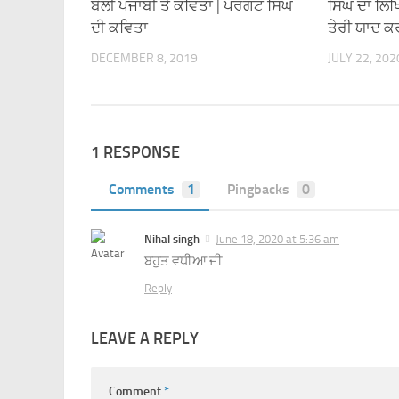
ਬੋਲੀ ਪੰਜਾਬੀ ਤੇ ਕਵਿਤਾ | ਪਰਗਟ ਸਿੰਘ
ਸਿੰਘ ਦਾ ਲਿਖ
ਦੀ ਕਵਿਤਾ
ਤੇਰੀ ਯਾਦ ਕ
DECEMBER 8, 2019
JULY 22, 202
1 RESPONSE
Comments
1
Pingbacks
0
Nihal singh
June 18, 2020 at 5:36 am
ਬਹੁਤ ਵਧੀਆ ਜੀ
Reply
LEAVE A REPLY
Comment
*