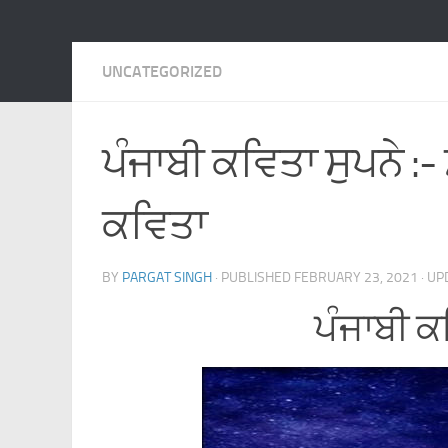
UNCATEGORIZED
ਪੰਜਾਬੀ ਕਵਿਤਾ ਸੁਪਨੇ :-
ਕਵਿਤਾ
BY
PARGAT SINGH
· PUBLISHED
FEBRUARY 23, 2021
· U
ਪੰਜਾਬੀ ਕ