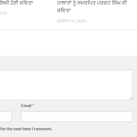
 ਲਿਖੀ ਹੋਈ ਕਵਿਤਾ
ਹਾਲਾਤਾਂ ਨੂੰ ਸਮਰਪਿਤ ਪਰਗਟ ਸਿੰਘ ਦੀ
ਕਵਿਤਾ
2020
MARCH 4, 2020
Email
*
for the next time I comment.