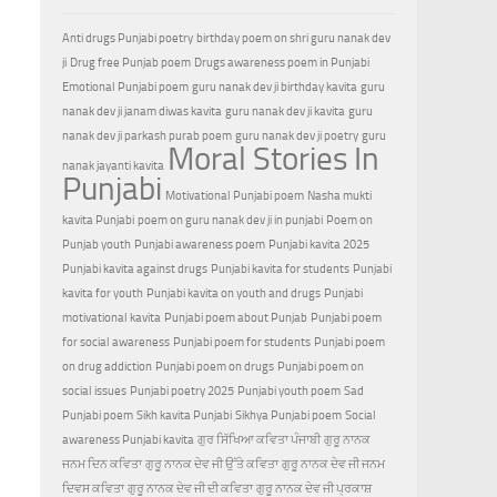
Anti drugs Punjabi poetry
birthday poem on shri guru nanak dev
ji
Drug free Punjab poem
Drugs awareness poem in Punjabi
Emotional Punjabi poem
guru nanak dev ji birthday kavita
guru
nanak dev ji janam diwas kavita
guru nanak dev ji kavita
guru
nanak dev ji parkash purab poem
guru nanak dev ji poetry
guru
Moral Stories In
nanak jayanti kavita
Punjabi
Motivational Punjabi poem
Nasha mukti
kavita Punjabi
poem on guru nanak dev ji in punjabi
Poem on
Punjab youth
Punjabi awareness poem
Punjabi kavita 2025
Punjabi kavita against drugs
Punjabi kavita for students
Punjabi
kavita for youth
Punjabi kavita on youth and drugs
Punjabi
motivational kavita
Punjabi poem about Punjab
Punjabi poem
for social awareness
Punjabi poem for students
Punjabi poem
on drug addiction
Punjabi poem on drugs
Punjabi poem on
social issues
Punjabi poetry 2025
Punjabi youth poem
Sad
Punjabi poem
Sikh kavita Punjabi
Sikhya Punjabi poem
Social
awareness Punjabi kavita
ਗੁਰ ਸਿੱਖਿਆ ਕਵਿਤਾ ਪੰਜਾਬੀ
ਗੁਰੂ ਨਾਨਕ
ਜਨਮ ਦਿਨ ਕਵਿਤਾ
ਗੁਰੂ ਨਾਨਕ ਦੇਵ ਜੀ ਉੱਤੇ ਕਵਿਤਾ
ਗੁਰੂ ਨਾਨਕ ਦੇਵ ਜੀ ਜਨਮ
ਦਿਵਸ ਕਵਿਤਾ
ਗੁਰੂ ਨਾਨਕ ਦੇਵ ਜੀ ਦੀ ਕਵਿਤਾ
ਗੁਰੂ ਨਾਨਕ ਦੇਵ ਜੀ ਪ੍ਰਕਾਸ਼