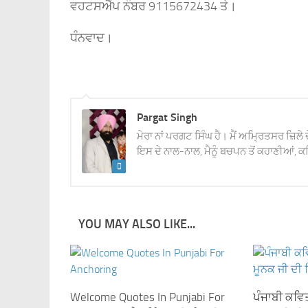
ਵਹਟਸਐੱਪ ਨੰਬਰ 9115672434 ਤੇ।
ਧੰਨਵਾਦ।
Pargat Singh
ਮੇਰਾ ਨਾਂ ਪਰਗਟ ਸਿੰਘ ਹੈ। ਮੈਂ ਅਮ੍ਰਿਤਸਰ ਜ਼ਿਲੇ 
ਇਸ ਦੇ ਨਾਲ-ਨਾਲ, ਮੈਨੂੰ ਬਚਪਨ ਤੋਂ ਕਹਾਣੀਆਂ, ਕਵ
YOU MAY ALSO LIKE...
Welcome Quotes In Punjabi For
ਪੰਜਾਬੀ ਕਵਿ