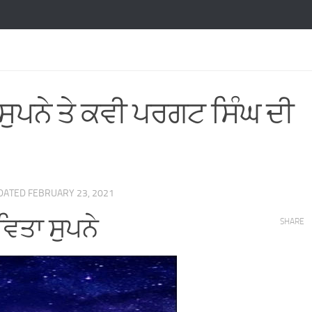
 ਸੁਪਨੇ ਤੇ ਕਵੀ ਪਰਗਟ ਸਿੰਘ ਦੀ
PDATED
FEBRUARY 23, 2021
ਵਿਤਾ ਸੁਪਨੇ
SHARE