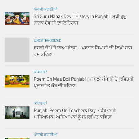
ਪੰਜਾਬੀ ਕਹਾਣੀਆਂ
Sri Guru Nanak Dev Ji History In Punjabi | ਸ੍ਰੀ ਗੁਰੂ
ਨਾਨਕ ਦੇਵ ਜੀ ਦਾ ਇਤਿਹਾਸ
UNCATEGORIZED
ਦਸਵੀਂ ਚੋਂ ਮੈਂ ਹੋ ਗਿਆ ਫੇਲ੍ਹ :- ਪਰਗਟ ਸਿੰਘ ਜੀ ਦੀ ਲਿਖੀ ਹਾਸ
ਰਸ ਕਵਿਤਾ
ਕਵਿਤਾਵਾਂ
Poem On Maa Boli Punjabi | ਮਾਂ ਬੋਲੀ ਪੰਜਾਬੀ ਤੇ ਕਵਿੱਤਰੀ
ਪ੍ਰਭਜੀਤ ਕੌਰ ਦੀ ਕਵਿਤਾ
ਕਵਿਤਾਵਾਂ
Punjabi Poem On Teachers Day :- ਰੱਬ ਵਰਗੇ
ਅਧਿਆਪਕ | ਅਧਿਆਪਕਾਂ ਨੂੰ ਸਮਰਪਿਤ ਕਵਿਤਾ
ਪੰਜਾਬੀ ਕਹਾਣੀਆਂ