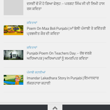
ਦਸਵੀਂ ਚੋਂ ਮੈਂ ਹੋ ਗਿਆ ਫੇਲ੍ਹ :- ਪਰਗਟ ਸਿੰਘ ਜੀ ਦੀ ਲਿਖੀ ਹਾਸ
ਰਸ ਕਵਿਤਾ
ਕਵਿਤਾਵਾਂ
Poem On Maa Boli Punjabi | ਮਾਂ ਬੋਲੀ ਪੰਜਾਬੀ ਤੇ ਕਵਿੱਤਰੀ
ਪ੍ਰਭਜੀਤ ਕੌਰ ਦੀ ਕਵਿਤਾ
ਕਵਿਤਾਵਾਂ
Punjabi Poem On Teachers Day :- ਰੱਬ ਵਰਗੇ
ਅਧਿਆਪਕ | ਅਧਿਆਪਕਾਂ ਨੂੰ ਸਮਰਪਿਤ ਕਵਿਤਾ
ਪੰਜਾਬੀ ਕਹਾਣੀਆਂ
Imandar Lakadhara Story In Punjabi | ਇਮਾਨਦਾਰ
ਲੱਕੜਹਾਰਾ ਕਹਾਣੀ