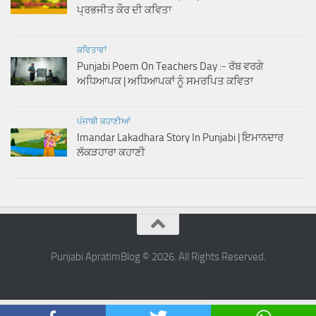
ਪ੍ਰਭਜੀਤ ਕੌਰ ਦੀ ਕਵਿਤਾ
ਕਵਿਤਾਵਾਂ
Punjabi Poem On Teachers Day :- ਰੱਬ ਵਰਗੇ
ਅਧਿਆਪਕ | ਅਧਿਆਪਕਾਂ ਨੂੰ ਸਮਰਪਿਤ ਕਵਿਤਾ
ਪੰਜਾਬੀ ਕਹਾਣੀਆਂ
Imandar Lakadhara Story In Punjabi | ਇਮਾਨਦਾਰ
ਲੱਕੜਹਾਰਾ ਕਹਾਣੀ
Punjabi ApratimBlog © 2026. All Rights Reserved.