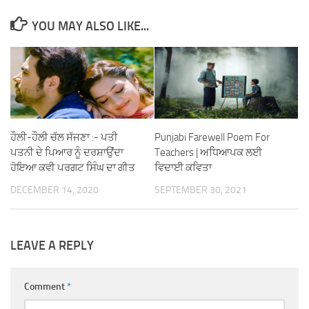
YOU MAY ALSO LIKE...
ਹੌਲੀ-ਹੌਲੀ ਚੱਲ ਸੱਜਣਾ :- ਪਤੀ
Punjabi Farewell Poem For
ਪਤਨੀ ਦੇ ਪਿਆਰ ਨੂੰ ਦਰਸ਼ਾਉਂਦਾ
Teachers | ਅਧਿਆਪਕ ਲਈ
ਹੋਇਆ ਕਵੀ ਪਰਗਟ ਸਿੰਘ ਦਾ ਗੀਤ
ਵਿਦਾਈ ਕਵਿਤਾ
DECEMBER 14, 2020
SEPTEMBER 30, 2021
LEAVE A REPLY
Comment
*