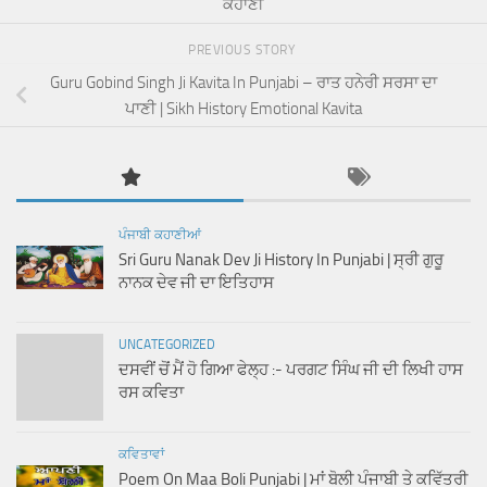
ਕਹਾਣੀ
PREVIOUS STORY
Guru Gobind Singh Ji Kavita In Punjabi – ਰਾਤ ਹਨੇਰੀ ਸਰਸਾ ਦਾ
ਪਾਣੀ | Sikh History Emotional Kavita
ਪੰਜਾਬੀ ਕਹਾਣੀਆਂ
Sri Guru Nanak Dev Ji History In Punjabi | ਸ੍ਰੀ ਗੁਰੂ
ਨਾਨਕ ਦੇਵ ਜੀ ਦਾ ਇਤਿਹਾਸ
UNCATEGORIZED
ਦਸਵੀਂ ਚੋਂ ਮੈਂ ਹੋ ਗਿਆ ਫੇਲ੍ਹ :- ਪਰਗਟ ਸਿੰਘ ਜੀ ਦੀ ਲਿਖੀ ਹਾਸ
ਰਸ ਕਵਿਤਾ
ਕਵਿਤਾਵਾਂ
Poem On Maa Boli Punjabi | ਮਾਂ ਬੋਲੀ ਪੰਜਾਬੀ ਤੇ ਕਵਿੱਤਰੀ