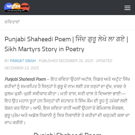
Skip to content
ਕਵਿਤਾਵਾਂ
Punjabi Shaheedi Poem | ਜਿੰਦ ਗੁਰੂ ਲੇਖੇ ਲਾ ਗਏ |
Sikh Martyrs Story in Poetry
BY
PARGAT SINGH
· PUBLISHED
DECEMBER 26, 2025
· UPDATED
DECEMBER 23, 2025
Punjabi Shaheedi Poem
– ਇਹ ਕਵਿਤਾ ਉਹਨਾਂ ਅਟੱਲ, ਨਿਡਰ ਅਤੇ ਅਟੁੱਟ ਸਿੱਖ
ਸ਼ਹੀਦਾਂ ਨੂੰ ਸਮਰਪਿਤ ਹੈ ਜਿਨ੍ਹਾਂ ਨੇ ਗੁਰੂ ਦੇ ਨਾਮ ਲਈ ਹਰ ਤਰ੍ਹਾਂ ਦਾ ਦੁੱਖ, ਦਰਦ ਤੇ
ਜ਼ੁਲਮ ਖੁਸ਼ੀ-ਖੁਸ਼ੀ ਸਵੀਕਾਰ ਕੀਤਾ। ਮਤੀ ਦਾਸ, ਸਤੀ ਦਾਸ ਤੇ ਦਿਆਲਾ ਭਾਈ—
ਇਹ ਉਹ ਮਹਾਨ ਰੂਹਾਂ ਹਨ ਜਿਨ੍ਹਾਂ ਦੀ ਸ਼ਹਾਦਤ ਨੇ ਸਿੱਖ ਕੌਮ ਦੀ ਰੂਹ ਨੂੰ ਹਮੇਸ਼ਾਂ ਲਈ
ਰੋਸ਼ਨ ਕਰ ਦਿੱਤਾ। ਆਓ, ਇਸ ਕਵਿਤਾ ਰਾਹੀਂ ਅਸੀਂ ਉਹਨਾਂ ਦੇ ਬੇਮਿਸਾਲ ਸੌਰਬਲ,
ਗੁਰੂ ਪ੍ਰੇਮ ਅਤੇ ਅਡੋਲ ਨਿਸ਼ਾਨੀ ਨੂੰ ਸਿਰ ਨਿਵਾਈਏ ਤੇ ਸ਼ਹੀਦਾਂ ਦੀ ਚੜ੍ਹਦੀ ਕਲਾ ਦਾ
ਜਾਪ ਕਰੀਏ।